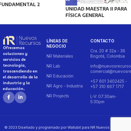
FUNDAMENTAL 2
UNIDAD MAESTRA II PARA
FÍSICA GENERAL
LÍNEAS DE
CONTACTO
NEGOCIO
Ofrecemos
Cra. 20 # 32a - 36
soluciones y
NR Materiales
Bogotá, Colombia
servicios de
tecnología,
NR Lab
info@nuevosrecurso
trascendiendo en
comercial@nuevosre
NR Educación
el desarrollo de la
+57 601 3402425 -
industria y la
NR Agro - Industria
+57 310 867 1717
educación.
NR Projects
L-V: 07:30am-
5:30pm
© 2023 Diseñado y programado por Wallubit para NR Nuevos Recursos