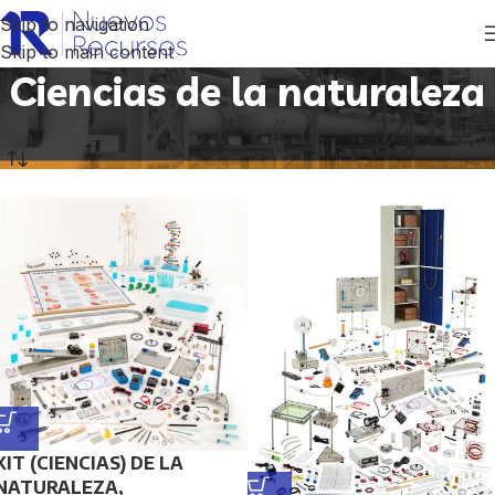
Skip to navigation
Skip to main content
Ciencias de la naturaleza
Inicio
/
Productos etiquetados “Ciencias de la naturaleza”
KIT (CIENCIAS) DE LA
NATURALEZA,