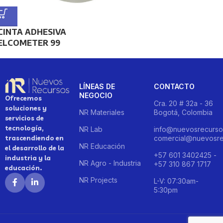
CINTA ADHESIVA
ELCOMETER 99
LÍNEAS DE
CONTACTO
NEGOCIO
Ofrecemos
Cra. 20 # 32a - 36
soluciones y
NR Materiales
Bogotá, Colombia
servicios de
tecnología,
NR Lab
info@nuevosrecurso
trascendiendo en
comercial@nuevosre
NR Educación
el desarrollo de la
+57 601 3402425 -
industria y la
NR Agro - Industria
+57 310 867 1717
educación.
NR Projects
L-V: 07:30am-
5:30pm