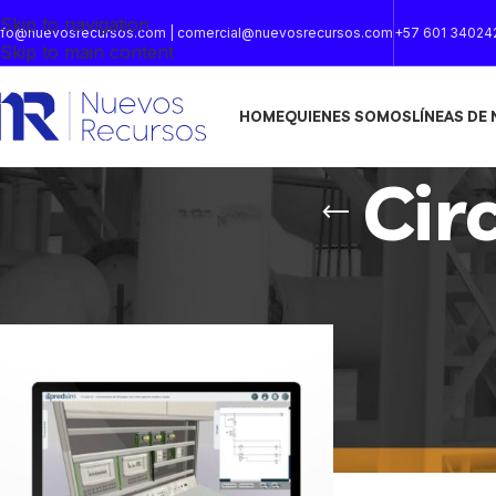
Skip to navigation
nfo@nuevosrecursos.com | comercial@nuevosrecursos.com
+57 601 34024
Skip to main content
HOME
QUIENES SOMOS
LÍNEAS DE
Cir
Inicio
/
Productos etiquetados “Circuitos electricos”