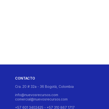
CONTACTO
Cra. 20 # 32a - 36 Bogotá, Colombia
info@nuevosrecursos.com
comercial@nuevosrecursos.com
+57 601 3402425 - +57 310 867 1717