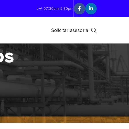
L-V: 07:30am-5:30pm
Solicitar asesoria
os
18
24