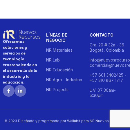
LÍNEAS DE
CONTACTO
NEGOCIO
Ofrecemos
Cra. 20 # 32a - 36
soluciones y
NR Materiales
Bogotá, Colombia
servicios de
tecnología,
NR Lab
info@nuevosrecurso
trascendiendo en
comercial@nuevosre
NR Educación
el desarrollo de la
+57 601 3402425 -
industria y la
NR Agro - Industria
+57 310 867 1717
educación.
NR Projects
L-V: 07:30am-
5:30pm
© 2023 Diseñado y programado por Wallubit para NR Nuevos Recursos