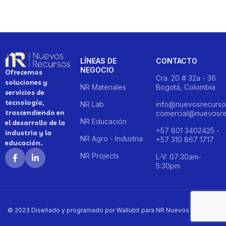
LÍNEAS DE
CONTACTO
NEGOCIO
Ofrecemos
Cra. 20 # 32a - 36
soluciones y
NR Materiales
Bogotá, Colombia
servicios de
tecnología,
NR Lab
info@nuevosrecurso
trascendiendo en
comercial@nuevosre
NR Educación
el desarrollo de la
+57 601 3402425 -
industria y la
NR Agro - Industria
+57 310 867 1717
educación.
NR Projects
L-V: 07:30am-
5:30pm
© 2023 Diseñado y programado por Wallubit para NR Nuevos Recursos