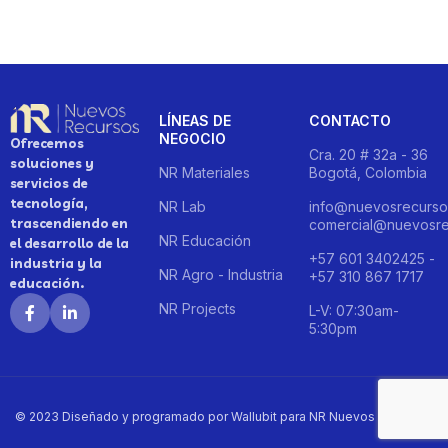
LÍNEAS DE
CONTACTO
NEGOCIO
Ofrecemos
Cra. 20 # 32a - 36
soluciones y
NR Materiales
Bogotá, Colombia
servicios de
tecnología,
NR Lab
info@nuevosrecurso
trascendiendo en
comercial@nuevosre
NR Educación
el desarrollo de la
+57 601 3402425 -
industria y la
NR Agro - Industria
+57 310 867 1717
educación.
NR Projects
L-V: 07:30am-
5:30pm
© 2023 Diseñado y programado por Wallubit para NR Nuevos Recursos