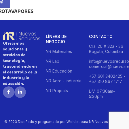
ROTAVAPORES
LÍNEAS DE
CONTACTO
NEGOCIO
Ofrecemos
Cra. 20 # 32a - 36
soluciones y
NR Materiales
Bogotá, Colombia
servicios de
tecnología,
NR Lab
info@nuevosrecurso
trascendiendo en
comercial@nuevosre
NR Educación
el desarrollo de la
+57 601 3402425 -
industria y la
NR Agro - Industria
+57 310 867 1717
educación.
NR Projects
L-V: 07:30am-
5:30pm
© 2023 Diseñado y programado por Wallubit para NR Nuevos Recursos