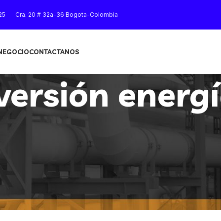
25
Cra. 20 # 32a-36 Bogota-Colombia
 NEGOCIO
CONTACTANOS
ersión energ
Mostrar
9
12