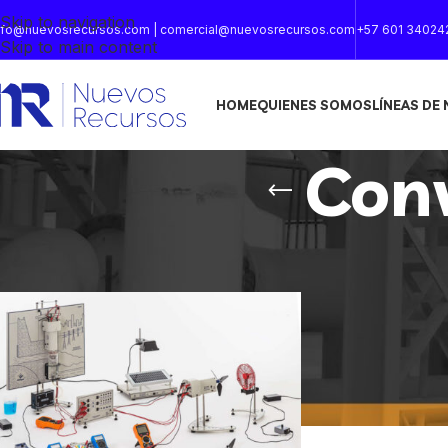
Skip to navigation
nfo@nuevosrecursos.com | comercial@nuevosrecursos.com
+57 601 34024
Skip to main content
HOME
QUIENES SOMOS
LÍNEAS DE
Conv
Inicio
/
Productos etiquetados “Conversión energías”