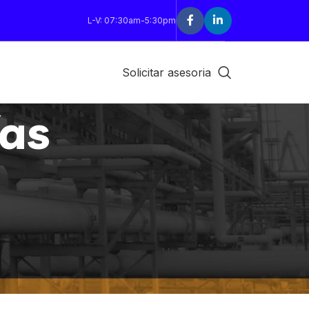
L-V: 07:30am-5:30pm
Solicitar asesoria
ías
18
24