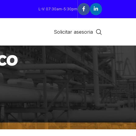
L-V: 07:30am-5:30pm
Solicitar asesoria
co
18
24