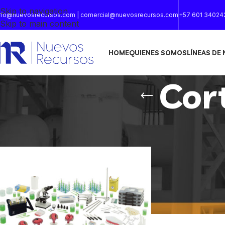
Skip to navigation
nfo@nuevosrecursos.com | comercial@nuevosrecursos.com
+57 601 34024
Skip to main content
HOME
QUIENES SOMOS
LÍNEAS DE
Cor
Inicio
/
Productos etiquetados “Corte micrométrico”