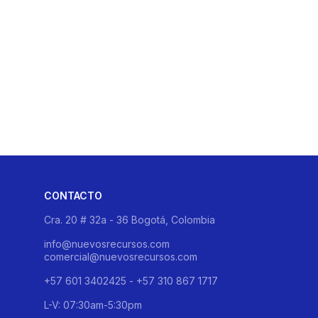
CONTACTO
Cra. 20 # 32a - 36 Bogotá, Colombia
info@nuevosrecursos.com
comercial@nuevosrecursos.com
+57 601 3402425 - +57 310 867 1717
L-V: 07:30am-5:30pm