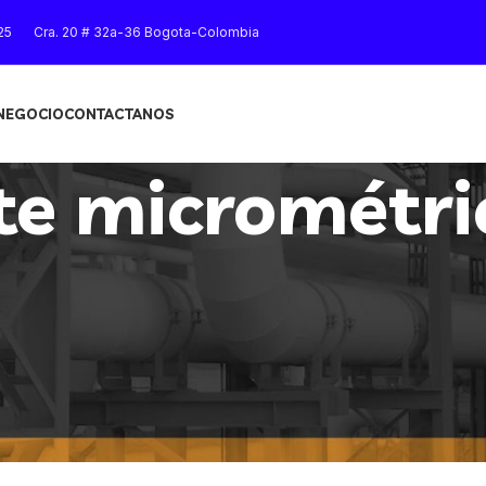
25
Cra. 20 # 32a-36 Bogota-Colombia
 NEGOCIO
CONTACTANOS
te micrométri
Mostrar
9
12