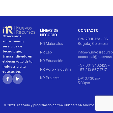
LÍNEAS DE
CONTACTO
NEGOCIO
Ofrecemos
Cra. 20 # 32a - 36
soluciones y
NR Materiales
Bogotá, Colombia
servicios de
tecnología,
NR Lab
info@nuevosrecurso
trascendiendo en
comercial@nuevosre
NR Educación
el desarrollo de la
+57 601 3402425 -
industria y la
NR Agro - Industria
+57 310 867 1717
educación.
NR Projects
L-V: 07:30am-
5:30pm
© 2023 Diseñado y programado por Wallubit para NR Nuevos Recursos