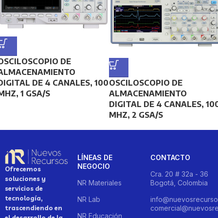
OSCILOSCOPIO DE
ALMACENAMIENTO
DIGITAL DE 4 CANALES, 100
OSCILOSCOPIO DE
MHZ, 1 GSA/S
ALMACENAMIENTO
DIGITAL DE 4 CANALES, 10
MHZ, 2 GSA/S
LÍNEAS DE
CONTACTO
NEGOCIO
Ofrecemos
Cra. 20 # 32a - 36
soluciones y
NR Materiales
Bogotá, Colombia
servicios de
tecnología,
NR Lab
info@nuevosrecurso
trascendiendo en
comercial@nuevosre
NR Educación
el desarrollo de la