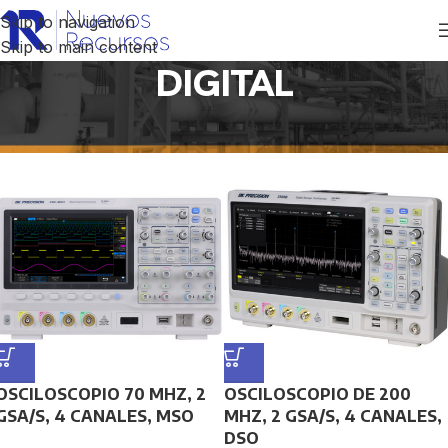
Skip to navigation
Skip to main content
DIGITAL
Inicio
/
Productos etiquetados “DIGITAL”
OSCILOSCOPIO 70 MHZ, 2
OSCILOSCOPIO DE 200
GSA/S, 4 CANALES, MSO
MHZ, 2 GSA/S, 4 CANALES,
DSO