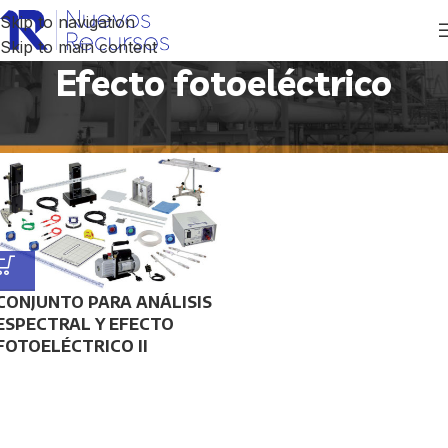
Skip to navigation
Skip to main content
Efecto fotoeléctrico
Inicio
/
Productos etiquetados “Efecto fotoeléctrico”
CONJUNTO PARA ANÁLISIS
ESPECTRAL Y EFECTO
FOTOELÉCTRICO II