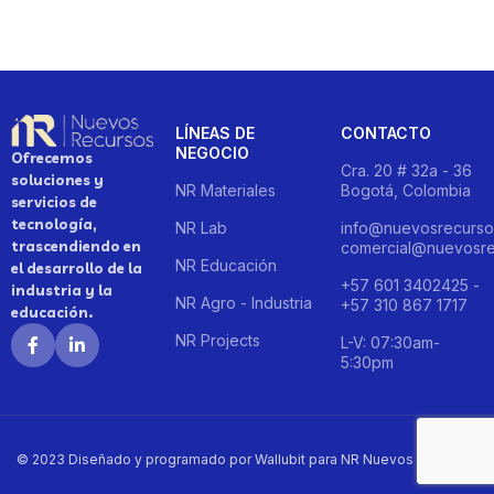
LÍNEAS DE
CONTACTO
NEGOCIO
Ofrecemos
Cra. 20 # 32a - 36
soluciones y
NR Materiales
Bogotá, Colombia
servicios de
tecnología,
NR Lab
info@nuevosrecurso
trascendiendo en
comercial@nuevosre
NR Educación
el desarrollo de la
+57 601 3402425 -
industria y la
NR Agro - Industria
+57 310 867 1717
educación.
NR Projects
L-V: 07:30am-
5:30pm
© 2023 Diseñado y programado por Wallubit para NR Nuevos Recursos