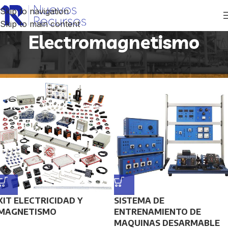
Skip to navigation
Skip to main content
Electromagnetismo
Inicio
/
Productos etiquetados “Electromagnetismo”
KIT ELECTRICIDAD Y
SISTEMA DE
MAGNETISMO
ENTRENAMIENTO DE
MAQUINAS DESARMABLE