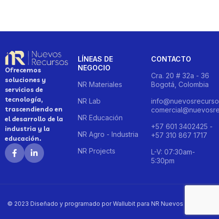
LÍNEAS DE
CONTACTO
NEGOCIO
Ofrecemos
Cra. 20 # 32a - 36
soluciones y
NR Materiales
Bogotá, Colombia
servicios de
tecnología,
NR Lab
info@nuevosrecurso
trascendiendo en
comercial@nuevosre
NR Educación
el desarrollo de la
+57 601 3402425 -
industria y la
NR Agro - Industria
+57 310 867 1717
educación.
NR Projects
L-V: 07:30am-
5:30pm
© 2023 Diseñado y programado por Wallubit para NR Nuevos Recursos