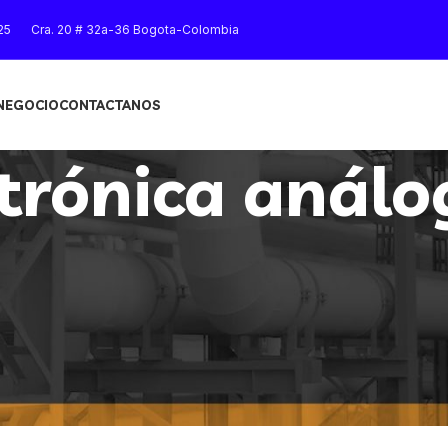
25
Cra. 20 # 32a-36 Bogota-Colombia
 NEGOCIO
CONTACTANOS
trónica análo
Mostrar
9
12