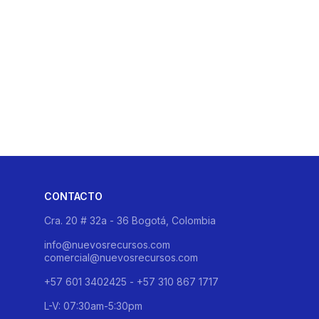
CONTACTO
Cra. 20 # 32a - 36 Bogotá, Colombia
info@nuevosrecursos.com
comercial@nuevosrecursos.com
+57 601 3402425 - +57 310 867 1717
L-V: 07:30am-5:30pm