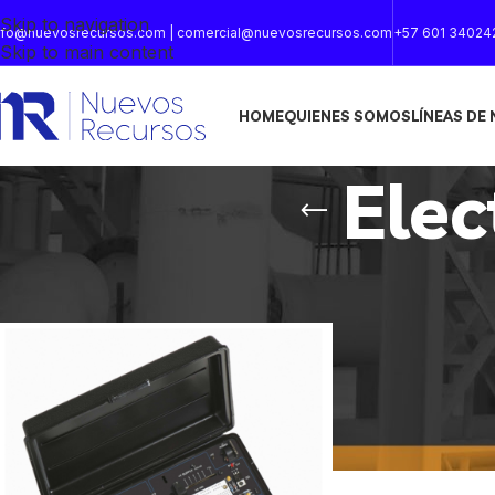
Skip to navigation
nfo@nuevosrecursos.com | comercial@nuevosrecursos.com
+57 601 34024
Skip to main content
HOME
QUIENES SOMOS
LÍNEAS DE
Elec
Inicio
/
Productos etiquetados “Electrónica análoga”