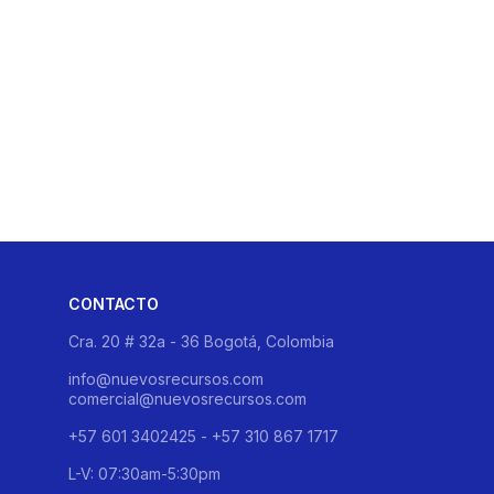
CONTACTO
Cra. 20 # 32a - 36 Bogotá, Colombia
info@nuevosrecursos.com
comercial@nuevosrecursos.com
+57 601 3402425 - +57 310 867 1717
L-V: 07:30am-5:30pm