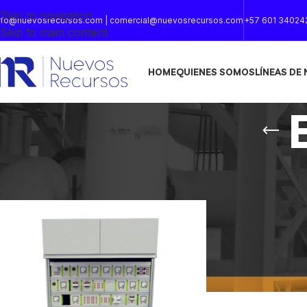
Skip to navigation
nfo@nuevosrecursos.com | comercial@nuevosrecursos.com
+57 601 34024
Skip to main content
HOME
QUIENES SOMOS
LÍNEAS DE
Inicio
/
Productos etiquetados “Electrotecnia”