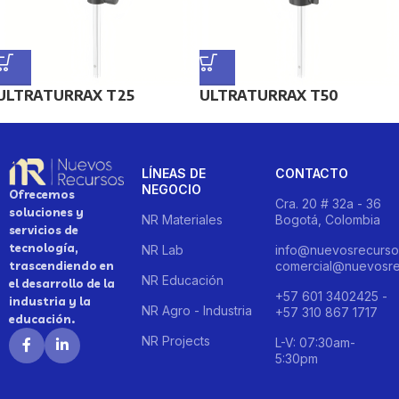
ULTRATURRAX T25
ULTRATURRAX T50
LÍNEAS DE
CONTACTO
NEGOCIO
Ofrecemos
Cra. 20 # 32a - 36
soluciones y
NR Materiales
Bogotá, Colombia
servicios de
tecnología,
NR Lab
info@nuevosrecurso
trascendiendo en
comercial@nuevosre
NR Educación
el desarrollo de la
+57 601 3402425 -
industria y la
NR Agro - Industria
+57 310 867 1717
educación.
NR Projects
L-V: 07:30am-
5:30pm