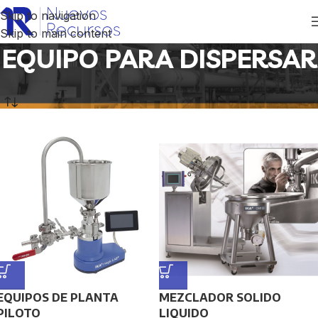
Skip to navigation
Skip to main content
EQUIPO PARA DISPERSAR
Inicio
/
Productos etiquetados “EQUIPO PARA DISPERSAR”
EQUIPOS DE PLANTA
MEZCLADOR SOLIDO
PILOTO
LIQUIDO