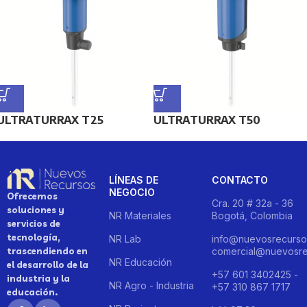
ULTRATURRAX T25
ULTRATURRAX T50
LÍNEAS DE
CONTACTO
NEGOCIO
Ofrecemos
Cra. 20 # 32a - 36
soluciones y
NR Materiales
Bogotá, Colombia
servicios de
tecnología,
NR Lab
info@nuevosrecurso
trascendiendo en
comercial@nuevosre
NR Educación
el desarrollo de la
+57 601 3402425 -
industria y la
NR Agro - Industria
+57 310 867 1717
educación.