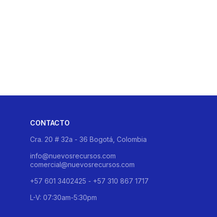
CONTACTO
Cra. 20 # 32a - 36 Bogotá, Colombia
info@nuevosrecursos.com
comercial@nuevosrecursos.com
+57 601 3402425 - +57 310 867 1717
L-V: 07:30am-5:30pm