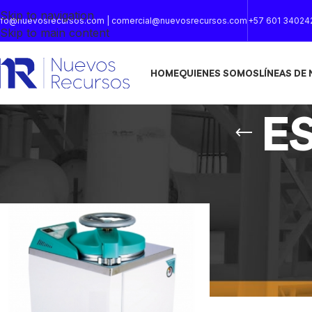
Skip to navigation
nfo@nuevosrecursos.com | comercial@nuevosrecursos.com
+57 601 34024
Skip to main content
HOME
QUIENES SOMOS
LÍNEAS DE
E
Inicio
/
Productos etiquetados “ESTERILIZADOR”