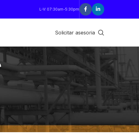
L-V: 07:30am-5:30pm
Solicitar asesoria
R
18
24