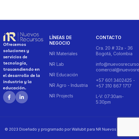
LÍNEAS DE
CONTACTO
NEGOCIO
Ofrecemos
Cra. 20 # 32a - 36
soluciones y
NR Materiales
Bogotá, Colombia
servicios de
tecnología,
NR Lab
info@nuevosrecurso
trascendiendo en
comercial@nuevosre
NR Educación
el desarrollo de la
+57 601 3402425 -
industria y la
NR Agro - Industria
+57 310 867 1717
educación.
NR Projects
L-V: 07:30am-
5:30pm
© 2023 Diseñado y programado por Wallubit para NR Nuevos Recursos