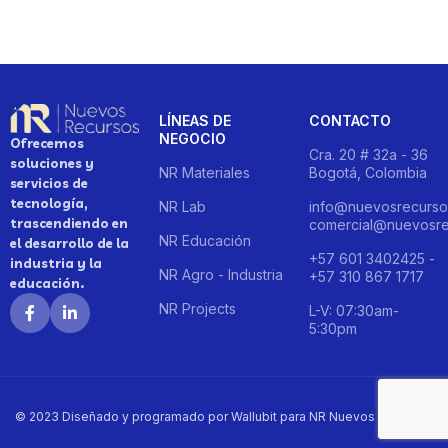
LÍNEAS DE
CONTACTO
NEGOCIO
Ofrecemos
Cra. 20 # 32a - 36
soluciones y
NR Materiales
Bogotá, Colombia
servicios de
tecnología,
NR Lab
info@nuevosrecurso
trascendiendo en
comercial@nuevosre
NR Educación
el desarrollo de la
+57 601 3402425 -
industria y la
NR Agro - Industria
+57 310 867 1717
educación.
NR Projects
L-V: 07:30am-
5:30pm
© 2023 Diseñado y programado por Wallubit para NR Nuevos Recursos