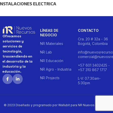
INSTALACIONES ELECTRICA
LÍNEAS DE
CONTACTO
NEGOCIO
Ofrecemos
Cra. 20 # 32a - 36
soluciones y
NR Materiales
Bogotá, Colombia
servicios de
tecnología,
NR Lab
info@nuevosrecurso
trascendiendo en
comercial@nuevosre
NR Educación
el desarrollo de la
+57 601 3402425 -
industria y la
NR Agro - Industria
+57 310 867 1717
educación.
NR Projects
L-V: 07:30am-
5:30pm
© 2023 Diseñado y programado por Wallubit para NR Nuevos Recursos