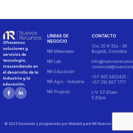
LÍNEAS DE
CONTACTO
NEGOCIO
Ofrecemos
Cra. 20 # 32a - 36
soluciones y
NR Materiales
Bogotá, Colombia
servicios de
tecnología,
NR Lab
info@nuevosrecurso
trascendiendo en
comercial@nuevosre
NR Educación
el desarrollo de la
+57 601 3402425 -
industria y la
NR Agro - Industria
+57 310 867 1717
educación.
NR Projects
L-V: 07:30am-
5:30pm
© 2023 Diseñado y programado por Wallubit para NR Nuevos Recursos