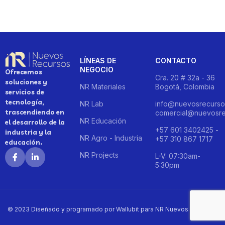
LÍNEAS DE
CONTACTO
NEGOCIO
Ofrecemos
Cra. 20 # 32a - 36
soluciones y
NR Materiales
Bogotá, Colombia
servicios de
tecnología,
NR Lab
info@nuevosrecurso
trascendiendo en
comercial@nuevosre
NR Educación
el desarrollo de la
+57 601 3402425 -
industria y la
NR Agro - Industria
+57 310 867 1717
educación.
NR Projects
L-V: 07:30am-
5:30pm
© 2023 Diseñado y programado por Wallubit para NR Nuevos Recursos