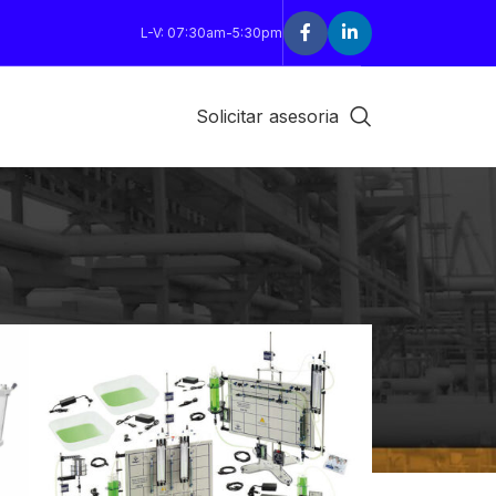
L-V: 07:30am-5:30pm
Solicitar asesoria
18
24