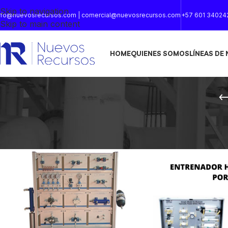
Skip to navigation
nfo@nuevosrecursos.com | comercial@nuevosrecursos.com
+57 601 34024
Skip to main content
HOME
QUIENES SOMOS
LÍNEAS DE
Inicio
/
Productos etiquetados “Hidraulica”