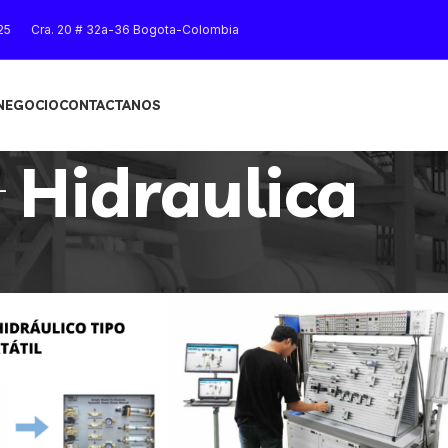
25
Cra. 20 # 32a-36 Bogota-Colombia
 NEGOCIO
CONTACTANOS
Hidraulica
Mostrar
9
12