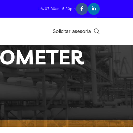
L-V: 07:30am-5:30pm
Solicitar asesoria
COMETER
18
24