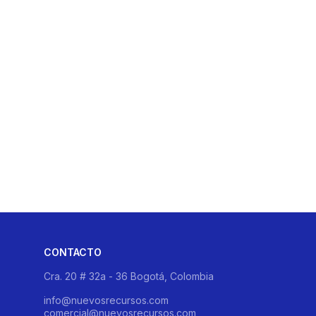
CONTACTO
Cra. 20 # 32a - 36 Bogotá, Colombia
info@nuevosrecursos.com
comercial@nuevosrecursos.com