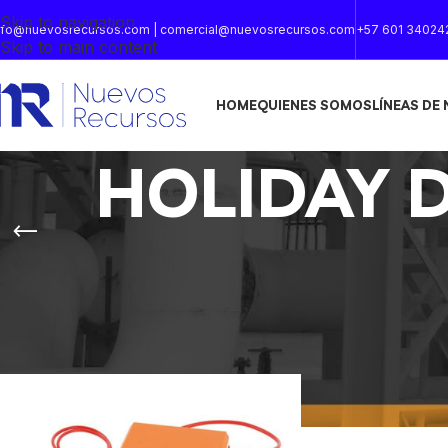
Skip to navigation
nfo@nuevosrecursos.com | comercial@nuevosrecursos.com
+57 601 34024
Skip to main content
HOME
QUIENES SOMOS
LÍNEAS DE
HOLIDAY 
Inicio
/
Productos etiquetados “HOLIDAY DETECTOR ELC