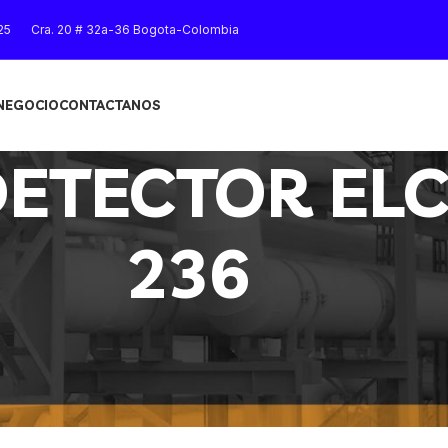
25
Cra. 20 # 32a-36 Bogota-Colombia
 NEGOCIO
CONTACTANOS
DETECTOR EL
236
OMETER 236”
Mostrar
9
12