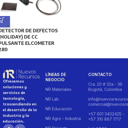
DETECTOR DE DEFECTOS
(HOLIDAY) DE CC
PULSANTE ELCOMETER
280
LÍNEAS DE
CONTACTO
NEGOCIO
Ofrecemos
Cra. 20 # 32a - 36
soluciones y
NR Materiales
Bogotá, Colombia
servicios de
tecnología,
NR Lab
info@nuevosrecurso
trascendiendo en
comercial@nuevosre
NR Educación
el desarrollo de la
+57 601 3402425 -
industria y la
NR Agro - Industria
+57 310 867 1717
educación.