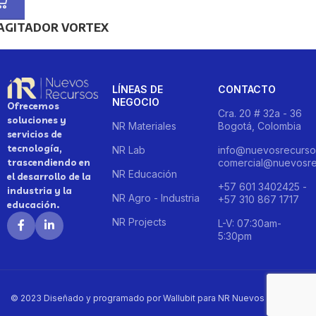
AGITADOR VORTEX
LÍNEAS DE
CONTACTO
NEGOCIO
Ofrecemos
Cra. 20 # 32a - 36
soluciones y
NR Materiales
Bogotá, Colombia
servicios de
tecnología,
NR Lab
info@nuevosrecurso
trascendiendo en
comercial@nuevosre
NR Educación
el desarrollo de la
+57 601 3402425 -
industria y la
NR Agro - Industria
+57 310 867 1717
educación.
NR Projects
L-V: 07:30am-
5:30pm
© 2023 Diseñado y programado por Wallubit para NR Nuevos Recursos