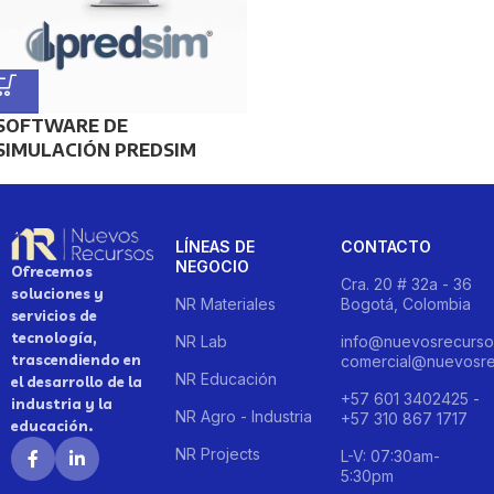
SOFTWARE DE
SIMULACIÓN PREDSIM
LÍNEAS DE
CONTACTO
NEGOCIO
Ofrecemos
Cra. 20 # 32a - 36
soluciones y
NR Materiales
Bogotá, Colombia
servicios de
tecnología,
NR Lab
info@nuevosrecurso
trascendiendo en
comercial@nuevosre
NR Educación
el desarrollo de la
+57 601 3402425 -
industria y la
NR Agro - Industria
+57 310 867 1717
educación.
NR Projects
L-V: 07:30am-
5:30pm