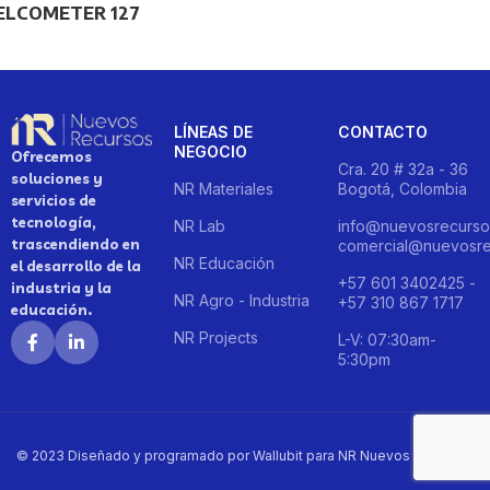
ELCOMETER 127
LÍNEAS DE
CONTACTO
NEGOCIO
Ofrecemos
Cra. 20 # 32a - 36
soluciones y
NR Materiales
Bogotá, Colombia
servicios de
tecnología,
NR Lab
info@nuevosrecurso
trascendiendo en
comercial@nuevosre
NR Educación
el desarrollo de la
+57 601 3402425 -
industria y la
NR Agro - Industria
+57 310 867 1717
educación.
NR Projects
L-V: 07:30am-
5:30pm
© 2023 Diseñado y programado por Wallubit para NR Nuevos Recursos