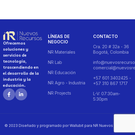
LÍNEAS DE
CONTACTO
NEGOCIO
Ofrecemos
Cra. 20 # 32a - 36
soluciones y
NR Materiales
Bogotá, Colombia
servicios de
tecnología,
NR Lab
info@nuevosrecurso
trascendiendo en
comercial@nuevosre
NR Educación
el desarrollo de la
+57 601 3402425 -
industria y la
NR Agro - Industria
+57 310 867 1717
educación.
NR Projects
L-V: 07:30am-
5:30pm
© 2023 Diseñado y programado por Wallubit para NR Nuevos Recursos