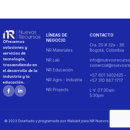
LÍNEAS DE
CONTACTO
NEGOCIO
Ofrecemos
Cra. 20 # 32a - 36
soluciones y
NR Materiales
Bogotá, Colombia
servicios de
tecnología,
NR Lab
info@nuevosrecurso
trascendiendo en
comercial@nuevosre
NR Educación
el desarrollo de la
+57 601 3402425 -
industria y la
NR Agro - Industria
+57 310 867 1717
educación.
NR Projects
L-V: 07:30am-
5:30pm
© 2023 Diseñado y programado por Wallubit para NR Nuevos Recursos