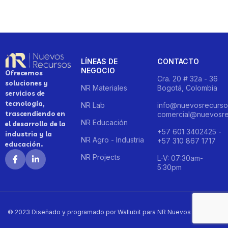
LÍNEAS DE
CONTACTO
NEGOCIO
Ofrecemos
Cra. 20 # 32a - 36
soluciones y
NR Materiales
Bogotá, Colombia
servicios de
tecnología,
NR Lab
info@nuevosrecurso
trascendiendo en
comercial@nuevosre
NR Educación
el desarrollo de la
+57 601 3402425 -
industria y la
NR Agro - Industria
+57 310 867 1717
educación.
NR Projects
L-V: 07:30am-
5:30pm
© 2023 Diseñado y programado por Wallubit para NR Nuevos Recursos