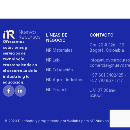
LÍNEAS DE
CONTACTO
NEGOCIO
Ofrecemos
Cra. 20 # 32a - 36
soluciones y
NR Materiales
Bogotá, Colombia
servicios de
tecnología,
NR Lab
info@nuevosrecurso
trascendiendo en
comercial@nuevosre
NR Educación
el desarrollo de la
+57 601 3402425 -
industria y la
NR Agro - Industria
+57 310 867 1717
educación.
NR Projects
L-V: 07:30am-
5:30pm
© 2023 Diseñado y programado por Wallubit para NR Nuevos Recursos