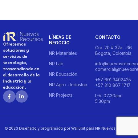
LÍNEAS DE
CONTACTO
NEGOCIO
Ofrecemos
Cra. 20 # 32a - 36
soluciones y
NR Materiales
Bogotá, Colombia
servicios de
tecnología,
NR Lab
info@nuevosrecurso
trascendiendo en
comercial@nuevosre
NR Educación
el desarrollo de la
+57 601 3402425 -
industria y la
NR Agro - Industria
+57 310 867 1717
educación.
NR Projects
L-V: 07:30am-
5:30pm
© 2023 Diseñado y programado por Wallubit para NR Nuevos Recursos