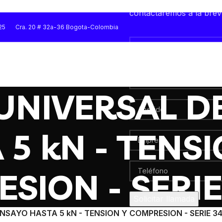
Quieres una atención per
contactaremos a la bre
25
Cra. 20 # 32a-36 Bogota-Colombia
UNIVERSAL D
 5 kN - TENSI
SION - SERIE
ENSAYO HASTA 5 kN - TENSION Y COMPRESION - SERIE 3