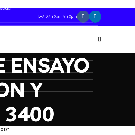
sonalizada. Deja tus datos y te
vedad
L-V: 07:30am-5:30pm
E ENSAYO
ON Y
 3400
400”