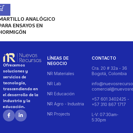
MARTILLO ANALÓGICO
PARA ENSAYOS EN
HORMIGÓN
LÍNEAS DE
CONTACTO
NEGOCIO
Ofrecemos
Cra. 20 # 32a - 36
soluciones y
NR Materiales
Bogotá, Colombia
servicios de
tecnología,
NR Lab
info@nuevosrecurso
trascendiendo en
comercial@nuevosre
NR Educación
el desarrollo de la
+57 601 3402425 -
industria y la
NR Agro - Industria
+57 310 867 1717
educación.
NR Projects
L-V: 07:30am-
5:30pm