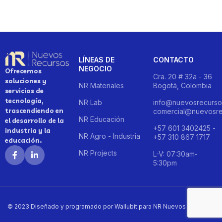
LÍNEAS DE
CONTACTO
NEGOCIO
Ofrecemos
Cra. 20 # 32a - 36
soluciones y
NR Materiales
Bogotá, Colombia
servicios de
tecnología,
NR Lab
info@nuevosrecurso
trascendiendo en
comercial@nuevosre
NR Educación
el desarrollo de la
+57 601 3402425 -
industria y la
NR Agro - Industria
+57 310 867 1717
educación.
NR Projects
L-V: 07:30am-
5:30pm
© 2023 Diseñado y programado por Wallubit para NR Nuevos Recursos