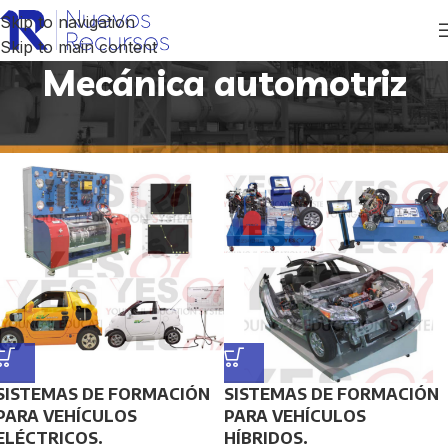
Skip to navigation
Skip to main content
Mecánica automotriz
Inicio
/
Productos etiquetados “Mecánica automotriz”
SISTEMAS DE FORMACIÓN
SISTEMAS DE FORMACIÓN
PARA VEHÍCULOS
PARA VEHÍCULOS
ELÉCTRICOS.
HÍBRIDOS.