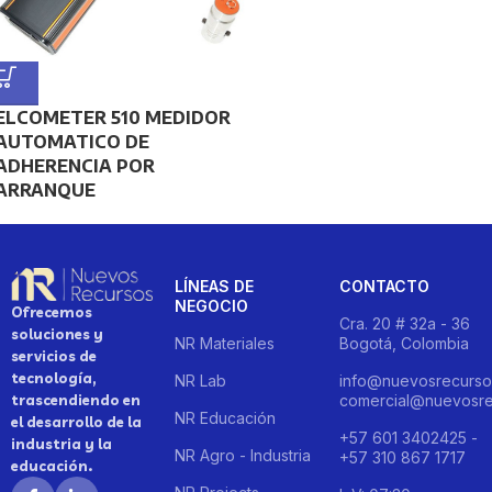
ELCOMETER 510 MEDIDOR
AUTOMATICO DE
ADHERENCIA POR
ARRANQUE
LÍNEAS DE
CONTACTO
NEGOCIO
Ofrecemos
Cra. 20 # 32a - 36
soluciones y
NR Materiales
Bogotá, Colombia
servicios de
tecnología,
NR Lab
info@nuevosrecurso
trascendiendo en
comercial@nuevosre
NR Educación
el desarrollo de la
+57 601 3402425 -
industria y la
NR Agro - Industria
+57 310 867 1717
educación.