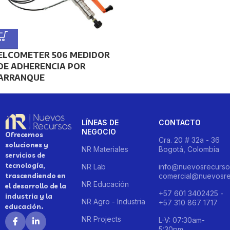
ELCOMETER 506 MEDIDOR
DE ADHERENCIA POR
ARRANQUE
LÍNEAS DE
CONTACTO
NEGOCIO
Ofrecemos
Cra. 20 # 32a - 36
soluciones y
NR Materiales
Bogotá, Colombia
servicios de
tecnología,
NR Lab
info@nuevosrecurso
trascendiendo en
comercial@nuevosre
NR Educación
el desarrollo de la
+57 601 3402425 -
industria y la
NR Agro - Industria
+57 310 867 1717
educación.
NR Projects
L-V: 07:30am-
5:30pm