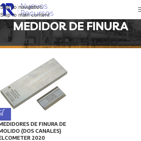
Skip to navigation
Skip to main content
MEDIDOR DE FINURA
Inicio
/
Productos etiquetados “MEDIDOR DE FINURA”
MEDIDORES DE FINURA DE
MOLIDO (DOS CANALES)
ELCOMETER 2020