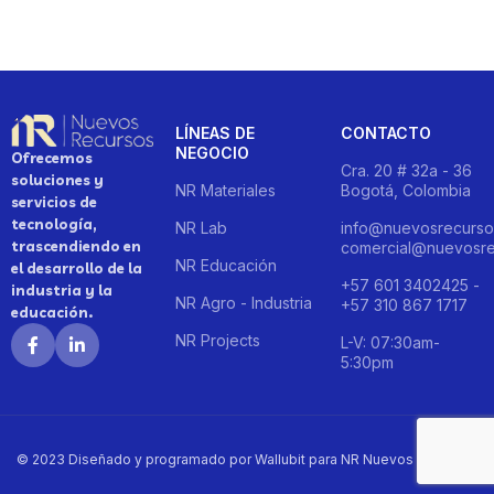
LÍNEAS DE
CONTACTO
NEGOCIO
Ofrecemos
Cra. 20 # 32a - 36
soluciones y
NR Materiales
Bogotá, Colombia
servicios de
tecnología,
NR Lab
info@nuevosrecurso
trascendiendo en
comercial@nuevosre
NR Educación
el desarrollo de la
+57 601 3402425 -
industria y la
NR Agro - Industria
+57 310 867 1717
educación.
NR Projects
L-V: 07:30am-
5:30pm
© 2023 Diseñado y programado por Wallubit para NR Nuevos Recursos