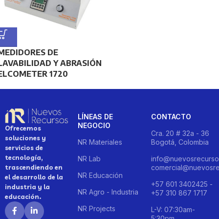
MEDIDORES DE
LAVABILIDAD Y ABRASIÓN
ELCOMETER 1720
LÍNEAS DE
CONTACTO
NEGOCIO
Ofrecemos
Cra. 20 # 32a - 36
soluciones y
NR Materiales
Bogotá, Colombia
servicios de
tecnología,
NR Lab
info@nuevosrecurso
trascendiendo en
comercial@nuevosre
NR Educación
el desarrollo de la
+57 601 3402425 -
industria y la
NR Agro - Industria
+57 310 867 1717
educación.
NR Projects
L-V: 07:30am-
5:30pm