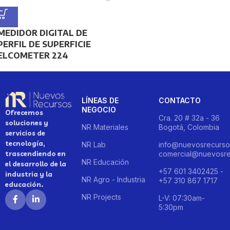
MEDIDOR DIGITAL DE
PERFIL DE SUPERFICIE
ELCOMETER 224
LÍNEAS DE
CONTACTO
NEGOCIO
Ofrecemos
Cra. 20 # 32a - 36
soluciones y
NR Materiales
Bogotá, Colombia
servicios de
tecnología,
NR Lab
info@nuevosrecurso
trascendiendo en
comercial@nuevosre
NR Educación
el desarrollo de la
+57 601 3402425 -
industria y la
NR Agro - Industria
+57 310 867 1717
educación.
NR Projects
L-V: 07:30am-
5:30pm