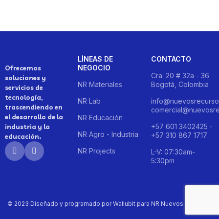
LÍNEAS DE
CONTACTO
NEGOCIO
Ofrecemos
Cra. 20 # 32a - 36
soluciones y
NR Materiales
Bogotá, Colombia
servicios de
tecnología,
NR Lab
info@nuevosrecurso
trascendiendo en
comercial@nuevosre
el desarrollo de la
NR Educación
+57 601 3402425 -
industria y la
NR Agro - Industria
+57 310 867 1717
educación.
NR Projects
L-V: 07:30am-
5:30pm
© 2023 Diseñado y programado por Wallubit para NR Nuevos Recursos