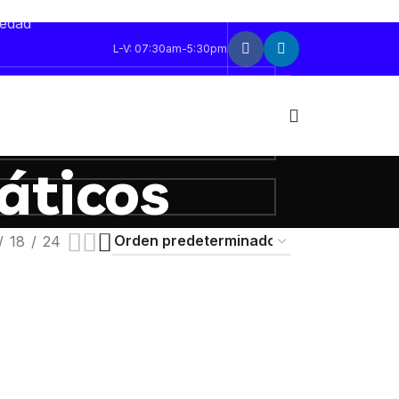
sonalizada. Deja tus datos y te
vedad
L-V: 07:30am-5:30pm
áticos
18
24