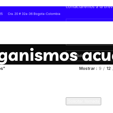
Quieres una atención per
contactaremos a la bre
25
Cra. 20 # 32a-36 Bogota-Colombia
ganismos acu
os”
Mostrar
9
12