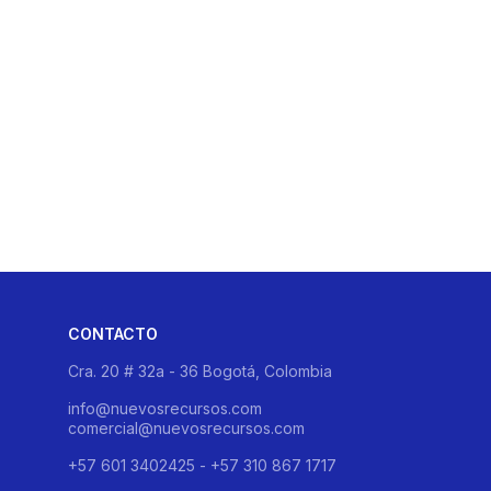
sentimiento para usar tus datos segun nuestra
CONTACTO
Cra. 20 # 32a - 36 Bogotá, Colombia
info@nuevosrecursos.com
comercial@nuevosrecursos.com
+57 601 3402425 - +57 310 867 1717