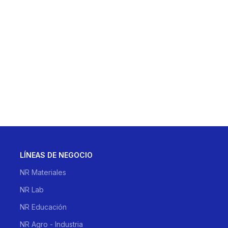
Al dejar tus datos das tu con
politica de privacidad
LÍNEAS DE NEGOCIO
NR Materiales
NR Lab
NR Educación
NR Agro - Industria