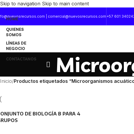
Skip to navigation
Skip to main content
nfo@nuevosrecursos.com | comercial@nuevosrecursos.com
+57 601 34024
HOME
QUIENES
SOMOS
LÍNEAS DE
NEGOCIO
Microor
CONTACTANOS
Inicio
/
Productos etiquetados “Microorganismos acuátic
ONJUNTO DE BIOLOGÍA B PARA 4
GRUPOS