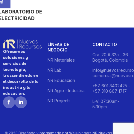
LABORATORIO DE
ELECTRICIDAD
LÍNEAS DE
CONTACTO
NEGOCIO
Ofrecemos
Cra. 20 # 32a - 36
soluciones y
NR Materiales
Bogotá, Colombia
servicios de
tecnología,
NR Lab
info@nuevosrecurso
trascendiendo en
comercial@nuevosre
NR Educación
el desarrollo de la
+57 601 3402425 -
industria y la
NR Agro - Industria
+57 310 867 1717
educación.
NR Projects
L-V: 07:30am-
5:30pm
© 2023 Diseñado y programado por Wallubit para NR Nuevos Recursos