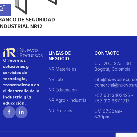
BANCO DE SEGURIDAD
INDUSTRIAL NR12
LÍNEAS DE
CONTACTO
NEGOCIO
Ofrecemos
Cra. 20 # 32a - 36
soluciones y
NR Materiales
Bogotá, Colombia
servicios de
tecnología,
NR Lab
info@nuevosrecurso
trascendiendo en
comercial@nuevosre
NR Educación
el desarrollo de la
+57 601 3402425 -
industria y la
NR Agro - Industria
+57 310 867 1717
educación.
NR Projects
L-V: 07:30am-
5:30pm