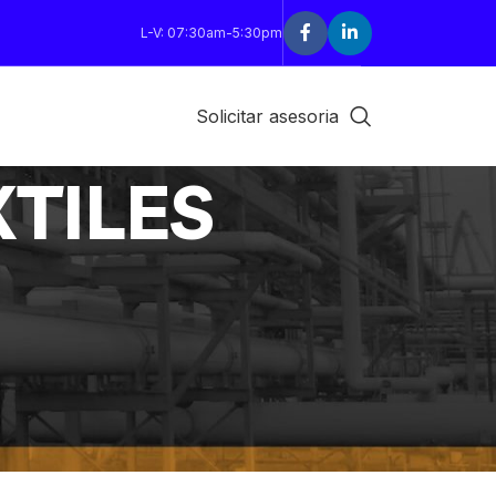
L-V: 07:30am-5:30pm
Solicitar asesoria
TILES
18
24