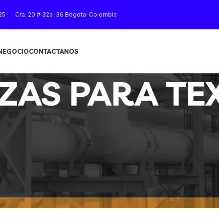
25
Cra. 20 # 32a-36 Bogota-Colombia
 NEGOCIO
CONTACTANOS
AS PARA TEX
S”
Mostrar
9
12