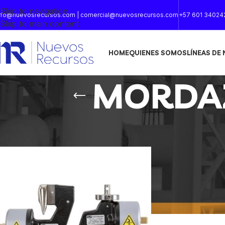
Skip to navigation
nfo@nuevosrecursos.com | comercial@nuevosrecursos.com
+57 601 34024
Skip to main content
HOME
QUIENES SOMOS
LÍNEAS DE
MORDAZ
Inicio
/
Productos etiquetados “MORDAZAS PARA TEXTILE