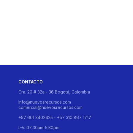
CONTACTO
Cra. 20 # 32a - 36 Bogotá, Colombia
info@nuevosrecursos.com
comercial@nuevosrecursos.com
+57 601 3402425 - +57 310 867 1717
L-V: 07:30am-5:30pm