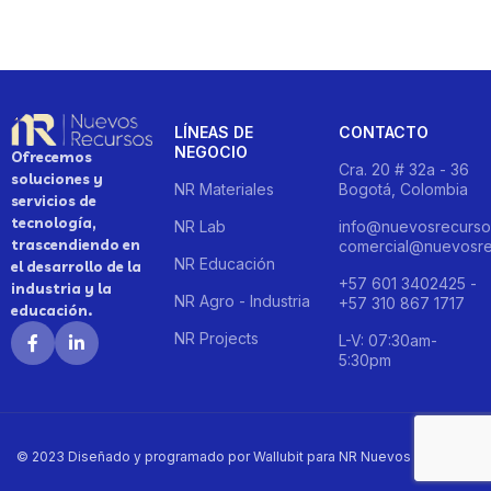
LÍNEAS DE
CONTACTO
NEGOCIO
Ofrecemos
Cra. 20 # 32a - 36
soluciones y
NR Materiales
Bogotá, Colombia
servicios de
tecnología,
NR Lab
info@nuevosrecurso
trascendiendo en
comercial@nuevosre
NR Educación
el desarrollo de la
+57 601 3402425 -
industria y la
NR Agro - Industria
+57 310 867 1717
educación.
NR Projects
L-V: 07:30am-
5:30pm
© 2023 Diseñado y programado por Wallubit para NR Nuevos Recursos