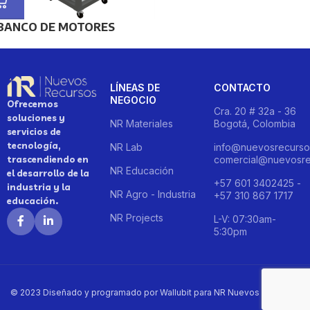
BANCO DE MOTORES
LÍNEAS DE
CONTACTO
NEGOCIO
Ofrecemos
Cra. 20 # 32a - 36
soluciones y
NR Materiales
Bogotá, Colombia
servicios de
tecnología,
NR Lab
info@nuevosrecurso
trascendiendo en
comercial@nuevosre
NR Educación
el desarrollo de la
+57 601 3402425 -
industria y la
NR Agro - Industria
+57 310 867 1717
educación.
NR Projects
L-V: 07:30am-
5:30pm
© 2023 Diseñado y programado por Wallubit para NR Nuevos Recursos