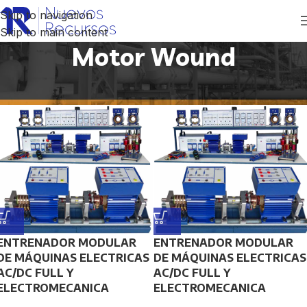
Skip to navigation
Skip to main content
Motor Wound
Inicio
/
Productos etiquetados “Motor Wound”
ENTRENADOR MODULAR
ENTRENADOR MODULAR
DE MÁQUINAS ELECTRICAS
DE MÁQUINAS ELECTRICAS
AC/DC FULL Y
AC/DC FULL Y
ELECTROMECANICA
ELECTROMECANICA