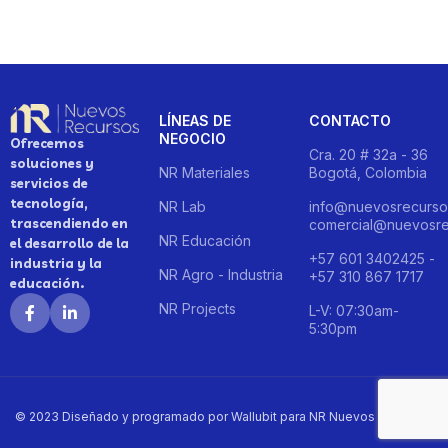
LÍNEAS DE
CONTACTO
NEGOCIO
Ofrecemos
Cra. 20 # 32a - 36
soluciones y
NR Materiales
Bogotá, Colombia
servicios de
tecnología,
NR Lab
info@nuevosrecurso
trascendiendo en
comercial@nuevosre
NR Educación
el desarrollo de la
+57 601 3402425 -
industria y la
NR Agro - Industria
+57 310 867 1717
educación.
NR Projects
L-V: 07:30am-
5:30pm
© 2023 Diseñado y programado por Wallubit para NR Nuevos Recursos